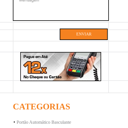
ENVIAR
CATEGORIAS
27
Portão Automático Basculante