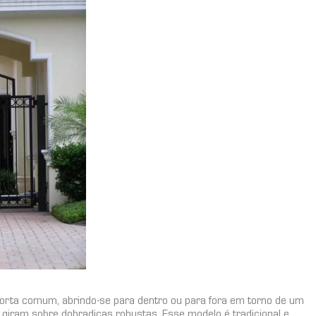
orta comum, abrindo-se para dentro ou para fora em torno de um
e giram sobre dobradiças robustas. Esse modelo é tradicional e