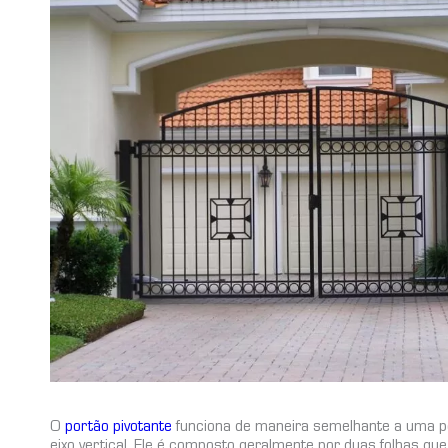
O
portão pivotante
funciona de maneira semelhante a uma p
eixo vertical. Ele é composto geralmente por duas folhas qu