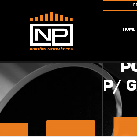
O
HOME
B
P
P/ 