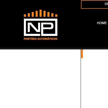
O
HOME
P
N