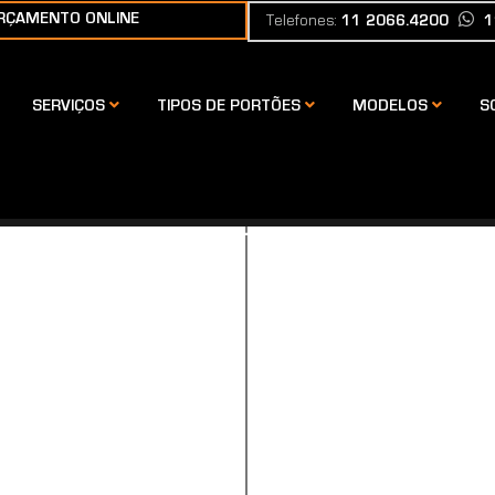
RÇAMENTO ONLINE
Telefones:
11 2066.4200
1
SERVIÇOS
TIPOS DE PORTÕES
MODELOS
S
ORTÃO DE ALUMÍN
PLA 10