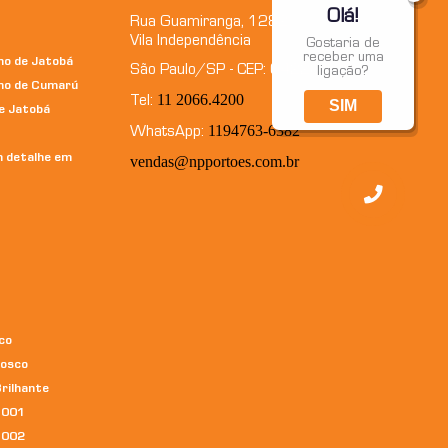
Olá!
Rua Guamiranga, 1282
Vila Independência
Gostaria de
receber uma
ho de Jatobá
São Paulo/SP - CEP: 04220-020
ligação?
ho de Cumarú
11 2066.4200
Tel:
SIM
e Jatobá
1194763-6382
WhatsApp:
m detalhe em
vendas@npportoes.com.br
co
Fosco
rilhante
1001
1002