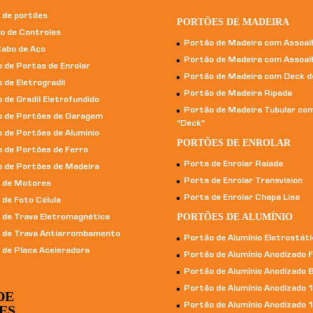
 de portões
PORTÕES DE MADEIRA
ão de Controles
Portão de Madeira com Assoal
Cabo de Aço
Portão de Madeira com Assoal
 de Portas de Enrolar
Portão de Madeira com Deck d
 de Eletrogradil
Portão de Madeira Ripada
 de Gradil Eletrofundido
Portão de Madeira Tubular co
o de Portões de Garagem
“Deck”
 de Portões de Aluminio
PORTÕES DE ENROLAR
o de Portões de Ferro
Porta de Enrolar Raiada
o de Portões de Madeira
Porta de Enrolar Transvision
o de Motores
Porta de Enrolar Chapa Lisa
 de Foto Célula
PORTÕES DE ALUMÍNIO
o de Trava Eletromagnética
o de Trava Antiarrombamento
Portão de Alumínio Eletrostáti
 de Placa Aceleradora
Portão de Alumínio Anodizado 
Portão de Alumínio Anodizado B
Portão de Alumínio Anodizado 
DE
Portão de Alumínio Anodizado 
ES