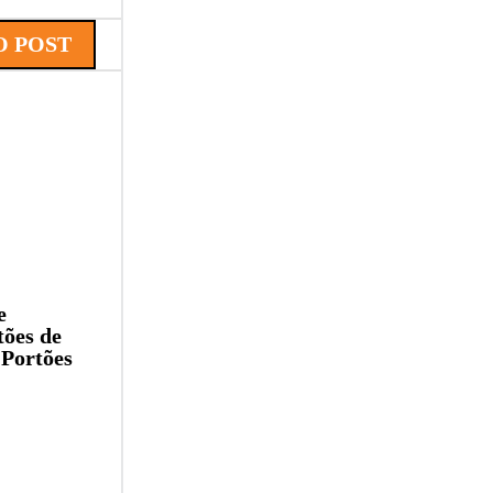
 POST
e
tões de
Portões