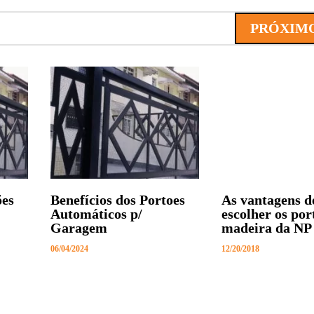
PRÓXIMO
27
ões
Benefícios dos Portoes
As vantagens d
Automáticos p/
escolher os por
Garagem
madeira da NP 
06/04/2024
12/20/2018