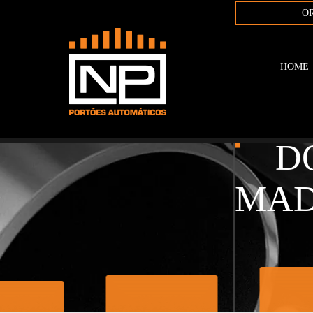
O
HOME
S
D
MAD