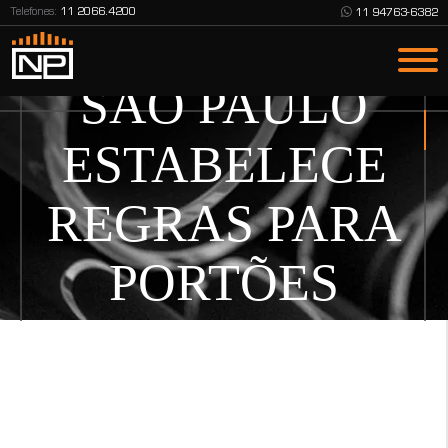
Telefones:
11 2066.4200
11 94763-6382
PREFEITURA DE
SÃO PAULO
ESTABELECE
REGRAS PARA
PORTÕES
BASCULANTES