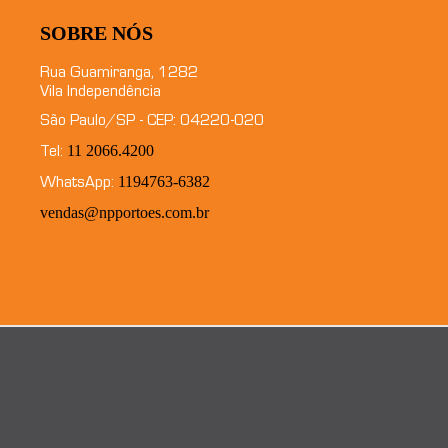
SOBRE NÓS
Rua Guamiranga, 1282
Vila Independência
São Paulo/SP - CEP: 04220-020
11 2066.4200
Tel:
1194763-6382
WhatsApp:
vendas@npportoes.com.br